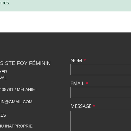
ires.
NOM
*
S STE FOY FÉMININ
YER
VAL
EMAIL
*
438781 / MÉLANIE :
NIN@GMAIL.COM
MESSAGE
*
LES
U INAPPROPRIÉ