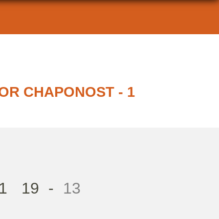
SIOR CHAPONOST - 1
1
19
-
13