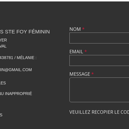
NOM
*
S STE FOY FÉMININ
YER
VAL
EMAIL
*
438781 / MÉLANIE :
NIN@GMAIL.COM
MESSAGE
*
LES
U INAPPROPRIÉ
VEUILLEZ RECOPIER LE CO
S