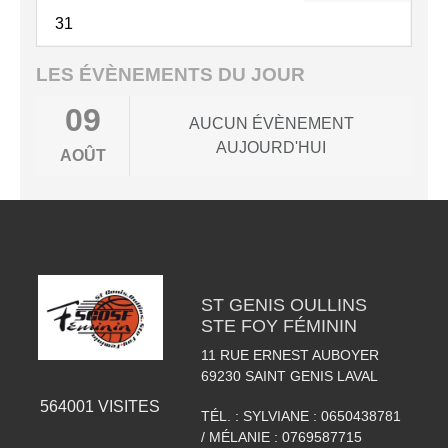
31
LES ÉVÈNEMENTS DU JOUR
09
AUCUN ÉVÈNEMENT
AUJOURD'HUI
AOÛT
ST GENIS OULLINS
STE FOY FÉMININ
11 RUE ERNEST AUBOYER
69230
SAINT GENIS LAVAL
564001
VISITES
TÉL. :
SYLVIANE : 0650438781
/ MÉLANIE : 0769587715