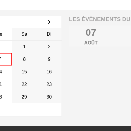
LES ÉVÈNEMENTS DU
07
e
Sa
Di
AOÛT
1
2
7
8
9
4
15
16
1
22
23
8
29
30