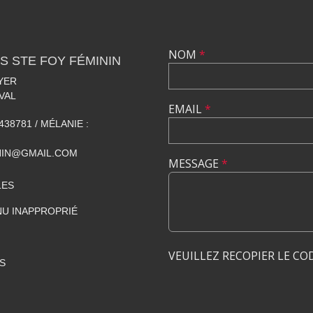
NOM
*
S STE FOY FÉMININ
YER
VAL
EMAIL
*
438781 / MÉLANIE :
NIN@GMAIL.COM
MESSAGE
*
LES
U INAPPROPRIÉ
VEUILLEZ RECOPIER LE CO
S